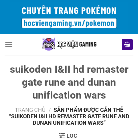
Bỏ
qua
nội
dung
suikoden I&II hd remaster
gate rune and dunan
unification wars
TRANG CHỦ
/
SẢN PHẨM ĐƯỢC GẮN THẺ
“SUIKODEN I&II HD REMASTER GATE RUNE AND
DUNAN UNIFICATION WARS”
LỌC