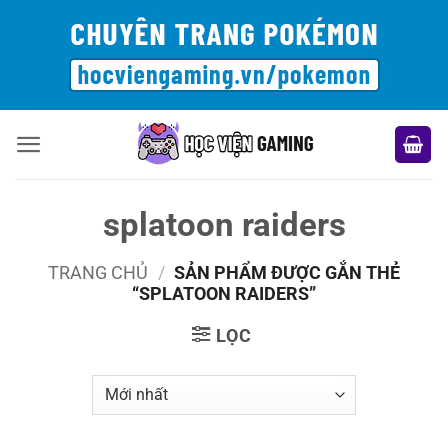
Bỏ
qua
nội
dung
splatoon raiders
TRANG CHỦ
/
SẢN PHẨM ĐƯỢC GẮN THẺ
“SPLATOON RAIDERS”
LỌC