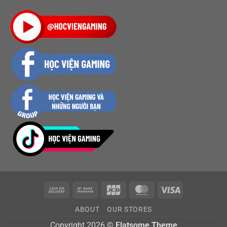
Cash
Bank
JCB
MasterCard
Visa
On
Transfer
ABOUT
OUR STORES
Delivery
Copyright 2026 ©
Flatsome Theme