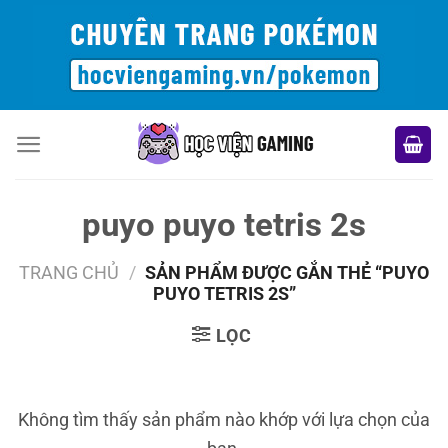
Bỏ
qua
nội
dung
puyo puyo tetris 2s
TRANG CHỦ
/
SẢN PHẨM ĐƯỢC GẮN THẺ “PUYO
PUYO TETRIS 2S”
LỌC
Không tìm thấy sản phẩm nào khớp với lựa chọn của