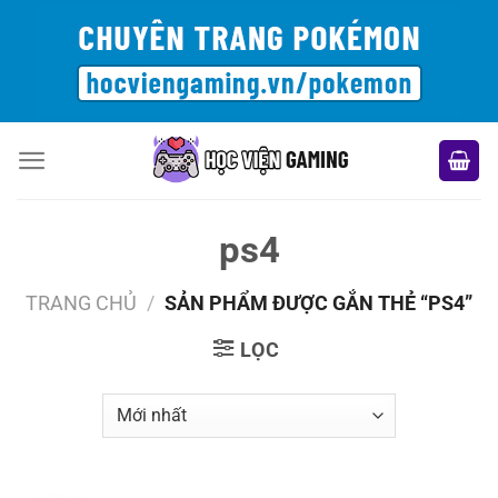
Bỏ
qua
nội
dung
ps4
TRANG CHỦ
/
SẢN PHẨM ĐƯỢC GẮN THẺ “PS4”
LỌC