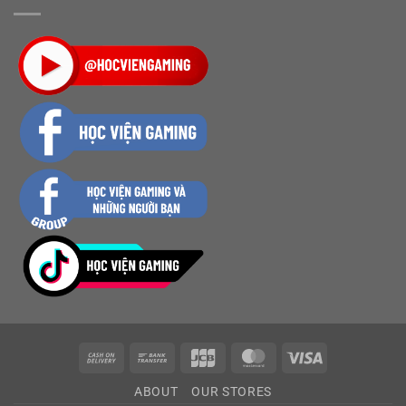
Cash
Bank
JCB
MasterCard
Visa
On
Transfer
ABOUT
OUR STORES
Delivery