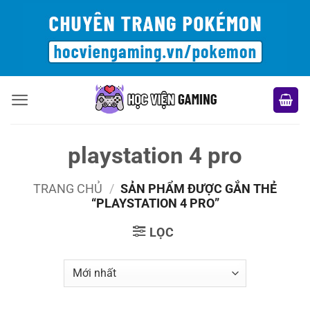
Bỏ
qua
nội
dung
playstation 4 pro
TRANG CHỦ
/
SẢN PHẨM ĐƯỢC GẮN THẺ
“PLAYSTATION 4 PRO”
LỌC