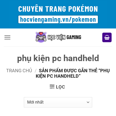
Bỏ
qua
nội
dung
phụ kiện pc handheld
TRANG CHỦ
/
SẢN PHẨM ĐƯỢC GẮN THẺ “PHỤ
KIỆN PC HANDHELD”
LỌC