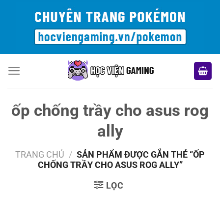
Bỏ
qua
nội
dung
ốp chống trầy cho asus rog
ally
TRANG CHỦ
/
SẢN PHẨM ĐƯỢC GẮN THẺ “ỐP
CHỐNG TRẦY CHO ASUS ROG ALLY”
LỌC