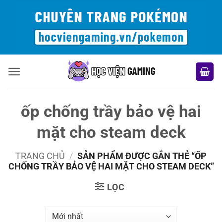
Bỏ
qua
nội
dung
ốp chống trầy bảo vệ hai
mặt cho steam deck
TRANG CHỦ
/
SẢN PHẨM ĐƯỢC GẮN THẺ “ỐP
CHỐNG TRẦY BẢO VỆ HAI MẶT CHO STEAM DECK”
LỌC