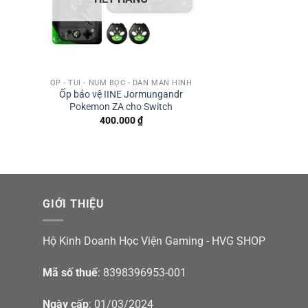
ỐP - TÚI - NÚM BỌC - DÁN MÀN HÌNH
Ốp bảo vệ IINE Jormungandr
Pokemon ZA cho Switch
400.000
₫
GIỚI THIỆU
Hộ Kinh Doanh Học Viện Gaming - HVG SHOP
Mã số thuế
: 8398396953-001
Ngày cấp
: 01/03/2024