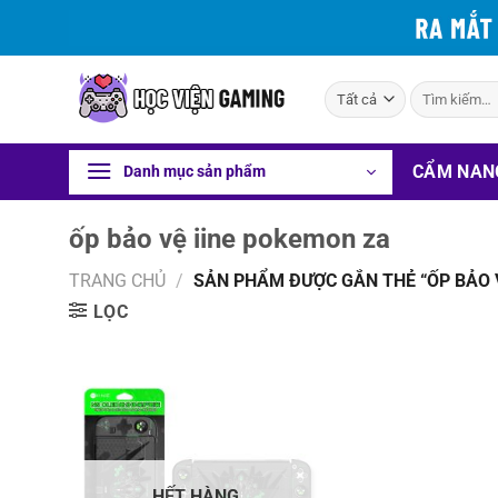
Bỏ
qua
nội
Tìm
dung
kiếm:
CẨM NAN
Danh mục sản phẩm
ốp bảo vệ iine pokemon za
TRANG CHỦ
/
SẢN PHẨM ĐƯỢC GẮN THẺ “ỐP BẢO V
LỌC
HẾT HÀNG