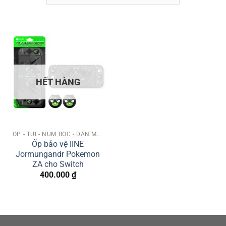
HẾT HÀNG
ỐP - TÚI - NÚM BỌC - DÁN MÀN HÌNH
Ốp bảo vệ IINE
Jormungandr Pokemon
ZA cho Switch
400.000
₫