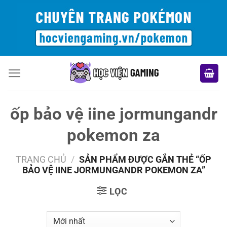
Bỏ
qua
nội
dung
ốp bảo vệ iine jormungandr
pokemon za
TRANG CHỦ
/
SẢN PHẨM ĐƯỢC GẮN THẺ “ỐP
BẢO VỆ IINE JORMUNGANDR POKEMON ZA”
LỌC