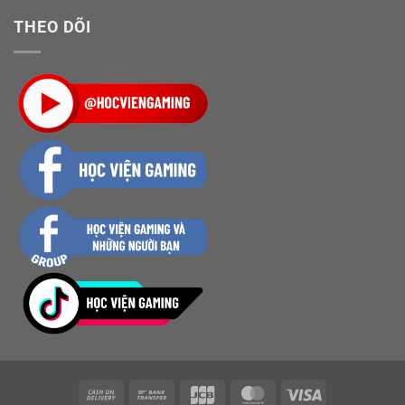
THEO DÕI
Cash
Bank
JCB
MasterCard
Visa