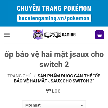
Bỏ
qua
nội
dung
ốp bảo vệ hai mặt jsaux cho
switch 2
TRANG CHỦ
/
SẢN PHẨM ĐƯỢC GẮN THẺ “ỐP
BẢO VỆ HAI MẶT JSAUX CHO SWITCH 2”
LỌC