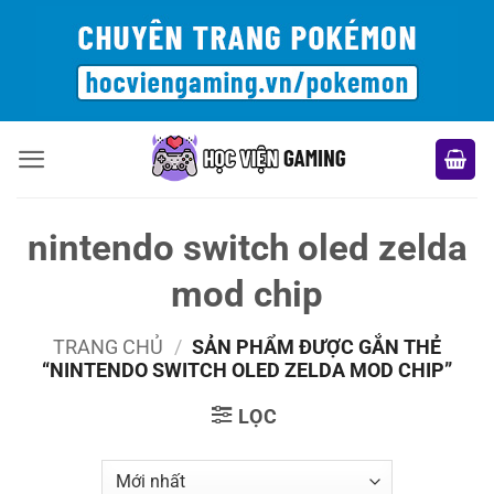
Bỏ
qua
nội
dung
nintendo switch oled zelda
mod chip
TRANG CHỦ
/
SẢN PHẨM ĐƯỢC GẮN THẺ
“NINTENDO SWITCH OLED ZELDA MOD CHIP”
LỌC