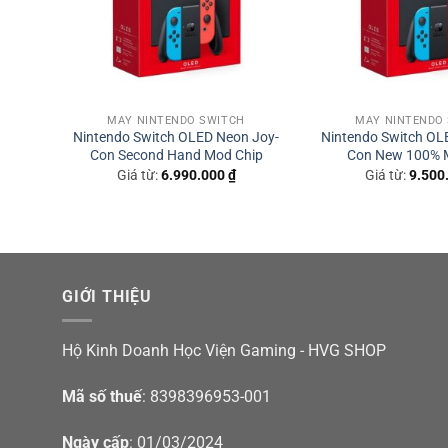
MÁY NINTENDO SWITCH
MÁY NINTENDO
Nintendo Switch OLED Neon Joy-
Nintendo Switch OL
Con Second Hand Mod Chip
Con New 100% 
Giá từ:
6.990.000
₫
Giá từ:
9.500
GIỚI THIỆU
Hộ Kinh Doanh Học Viện Gaming - HVG SHOP
Mã số thuế
: 8398396953-001
Ngày cấp
: 01/03/2024