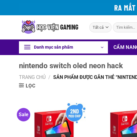
Bỏ
qua
nội
Tìm
dung
kiếm:
CẨM NAN
Danh mục sản phẩm
nintendo switch oled neon hack
TRANG CHỦ
/
SẢN PHẨM ĐƯỢC GẮN THẺ “NINTEND
LỌC
Sale