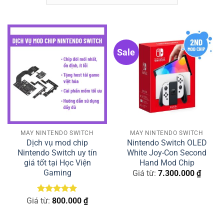
Sale
MÁY NINTENDO SWITCH
MÁY NINTENDO SWITCH
Dịch vụ mod chip
Nintendo Switch OLED
Nintendo Switch uy tín
White Joy-Con Second
giá tốt tại Học Viện
Hand Mod Chip
Gaming
Giá từ:
7.300.000
₫
Được xếp
Giá từ:
800.000
₫
hạng
5
5
sao