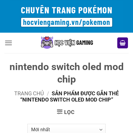
Bỏ
qua
nội
dung
nintendo switch oled mod
chip
TRANG CHỦ
/
SẢN PHẨM ĐƯỢC GẮN THẺ
“NINTENDO SWITCH OLED MOD CHIP”
LỌC