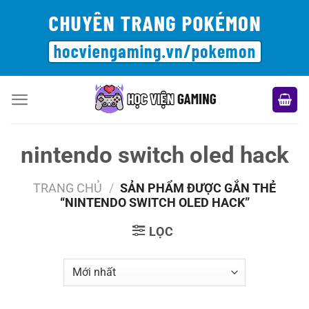
Bỏ
qua
nội
dung
nintendo switch oled hack
TRANG CHỦ
/
SẢN PHẨM ĐƯỢC GẮN THẺ
“NINTENDO SWITCH OLED HACK”
LỌC