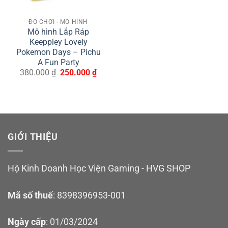
ĐỒ CHƠI - MÔ HÌNH
Mô hình Lắp Ráp
Keeppley Lovely
Pokemon Days – Pichu
A Fun Party
Giá
Giá
380.000
₫
250.000
₫
gốc
hiện
là:
tại
380.000 ₫.
là:
250.000 ₫.
GIỚI THIỆU
Hộ Kinh Doanh Học Viện Gaming - HVG SHOP
Mã số thuế
: 8398396953-001
Ngày cấp
: 01/03/2024