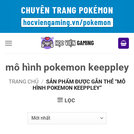
Bỏ
qua
nội
dung
mô hình pokemon keeppley
TRANG CHỦ
/
SẢN PHẨM ĐƯỢC GẮN THẺ “MÔ
HÌNH POKEMON KEEPPLEY”
LỌC