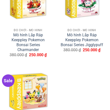
ĐỒ CHƠI - MÔ HÌNH
ĐỒ CHƠI - MÔ HÌNH
Mô hình Lắp Ráp
Mô hình Lắp Ráp
Keeppley Pokemon
Keeppley Pokemon
Bonsai Series
Bonsai Series Jigglypuff
Giá
Giá
Charmander
380.000
₫
250.000
₫
gốc
hiện
Giá
Giá
380.000
₫
250.000
₫
là:
tại
gốc
hiện
380.000 ₫.
là:
là:
tại
250.0
380.000 ₫.
là:
250.000 ₫.
Sale