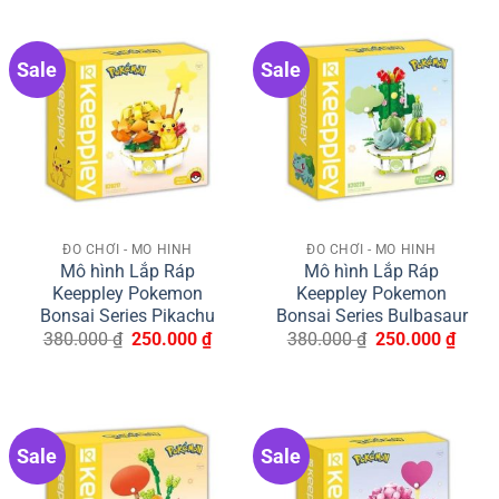
Sale
Sale
ĐỒ CHƠI - MÔ HÌNH
ĐỒ CHƠI - MÔ HÌNH
Mô hình Lắp Ráp
Mô hình Lắp Ráp
Keeppley Pokemon
Keeppley Pokemon
Bonsai Series Pikachu
Bonsai Series Bulbasaur
Giá
Giá
Giá
Giá
380.000
₫
250.000
₫
380.000
₫
250.000
₫
gốc
hiện
gốc
hiện
là:
tại
là:
tại
380.000 ₫.
là:
380.000 ₫.
là:
250.000 ₫.
250.0
Sale
Sale