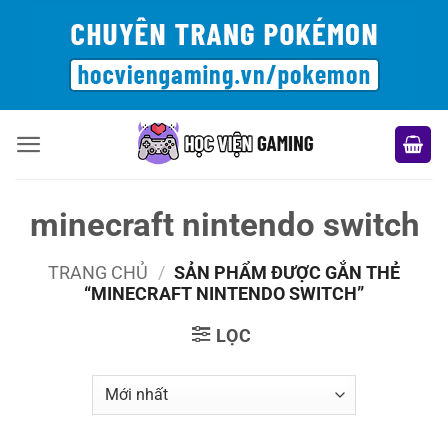
Bỏ
qua
nội
dung
minecraft nintendo switch
TRANG CHỦ
/
SẢN PHẨM ĐƯỢC GẮN THẺ
“MINECRAFT NINTENDO SWITCH”
LỌC