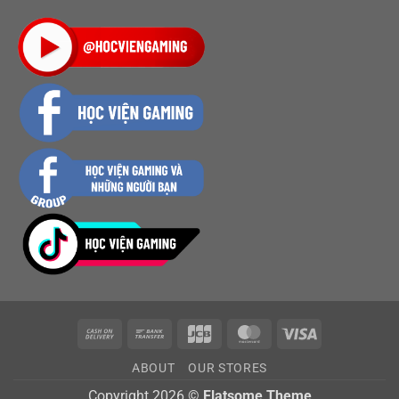
Cash
Bank
JCB
MasterCard
Visa
On
Transfer
ABOUT
OUR STORES
Delivery
Copyright 2026 ©
Flatsome Theme