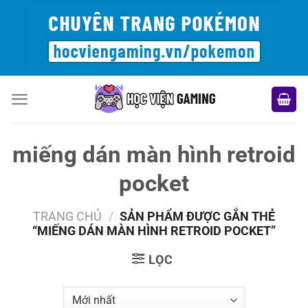
Bỏ
qua
nội
dung
miếng dán màn hình retroid
pocket
TRANG CHỦ
/
SẢN PHẨM ĐƯỢC GẮN THẺ
“MIẾNG DÁN MÀN HÌNH RETROID POCKET”
LỌC