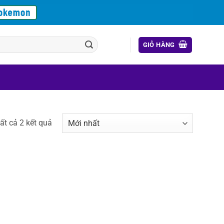
GIỎ HÀNG
Được
tất cả 2 kết quả
sắp
xếp
theo
mới
nhất