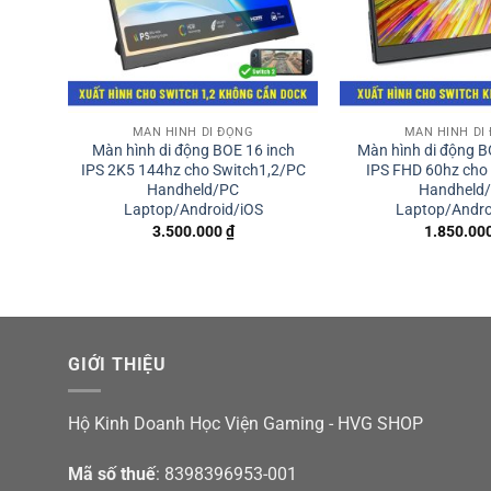
MÀN HÌNH DI ĐỘNG
MÀN HÌNH DI
Màn hình di động BOE 16 inch
Màn hình di động B
IPS 2K5 144hz cho Switch1,2/PC
IPS FHD 60hz cho
Handheld/PC
Handheld
Laptop/Android/iOS
Laptop/Andro
3.500.000
₫
1.850.00
GIỚI THIỆU
Hộ Kinh Doanh Học Viện Gaming - HVG SHOP
Mã số thuế
: 8398396953-001