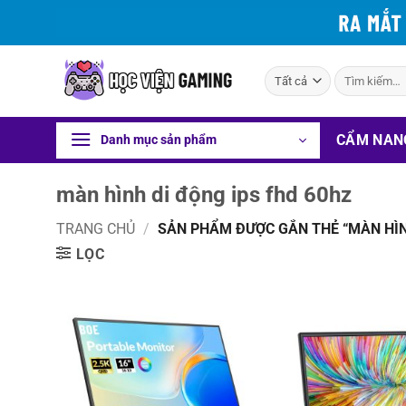
Bỏ
qua
nội
Tìm
dung
kiếm:
CẨM NAN
Danh mục sản phẩm
màn hình di động ips fhd 60hz
TRANG CHỦ
/
SẢN PHẨM ĐƯỢC GẮN THẺ “MÀN HÌNH
LỌC