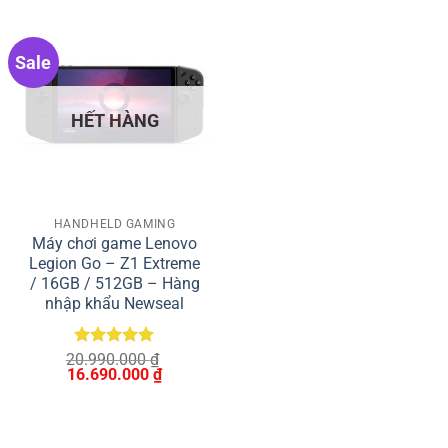
Sale
HẾT HÀNG
HANDHELD GAMING
Máy chơi game Lenovo
Legion Go – Z1 Extreme
/ 16GB / 512GB – Hàng
nhập khẩu Newseal
Được xếp
20.990.000
₫
Giá
Giá
16.690.000
hạng
5
5
₫
gốc
hiện
sao
là:
tại
20.990.000 ₫.
là:
16.690.000 ₫.