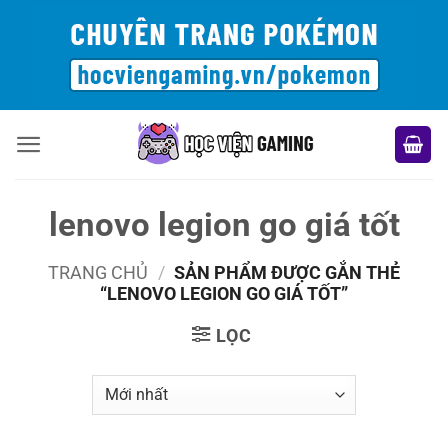
Bỏ
qua
nội
dung
lenovo legion go giá tốt
TRANG CHỦ
/
SẢN PHẨM ĐƯỢC GẮN THẺ
“LENOVO LEGION GO GIÁ TỐT”
LỌC