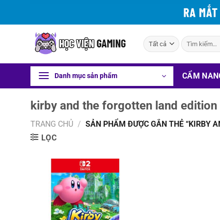
Bỏ
qua
nội
Tìm
dung
kiếm:
CẨM NAN
Danh mục sản phẩm
kirby and the forgotten land edition
TRANG CHỦ
/
SẢN PHẨM ĐƯỢC GẮN THẺ “KIRBY A
LỌC