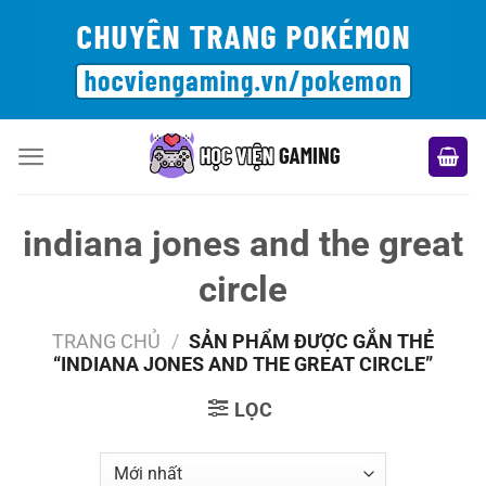
Bỏ
qua
nội
dung
indiana jones and the great
circle
TRANG CHỦ
/
SẢN PHẨM ĐƯỢC GẮN THẺ
“INDIANA JONES AND THE GREAT CIRCLE”
LỌC