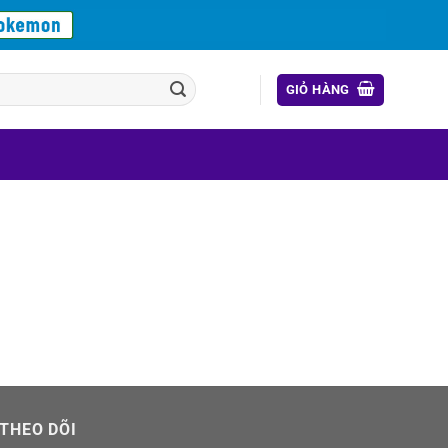
GIỎ HÀNG
THEO DÕI