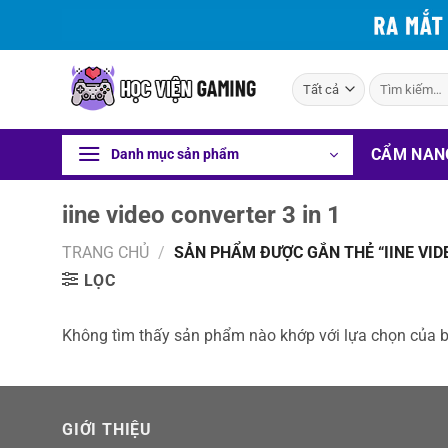
Bỏ
qua
nội
Tìm
dung
kiếm:
CẨM NAN
Danh mục sản phẩm
iine video converter 3 in 1
TRANG CHỦ
/
SẢN PHẨM ĐƯỢC GẮN THẺ “IINE VIDE
LỌC
Không tìm thấy sản phẩm nào khớp với lựa chọn của 
GIỚI THIỆU