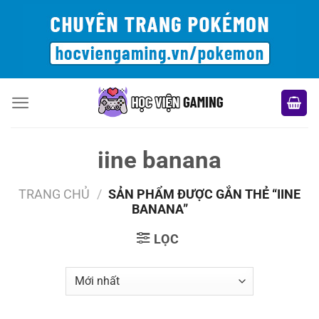
Bỏ
qua
nội
dung
iine banana
TRANG CHỦ
/
SẢN PHẨM ĐƯỢC GẮN THẺ “IINE
BANANA”
LỌC