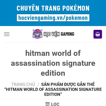
Bỏ
qua
nội
dung
hitman world of
assassination signature
edition
TRANG CHỦ
/
SẢN PHẨM ĐƯỢC GẮN THẺ
“HITMAN WORLD OF ASSASSINATION SIGNATURE
EDITION”
LỌC