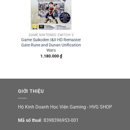
GAME NINTENDO SWITCH 2
Game Suikoden I&II HD Remaster
Gate Rune and Dunan Unification
Wars
1.180.000
₫
GIỚI THIỆU
Hộ Kinh Doanh Học Viện Gaming - HVG SHOP
Mã số thuế
: 8398396953-001