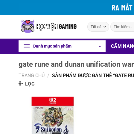
Bỏ
qua
nội
Tìm
dung
kiếm:
CẨM NAN
Danh mục sản phẩm
gate rune and dunan unification wa
TRANG CHỦ
/
SẢN PHẨM ĐƯỢC GẮN THẺ “GATE RU
LỌC