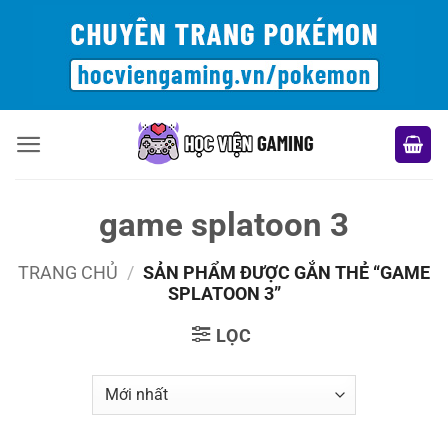
Bỏ
qua
nội
dung
game splatoon 3
TRANG CHỦ
/
SẢN PHẨM ĐƯỢC GẮN THẺ “GAME
SPLATOON 3”
LỌC