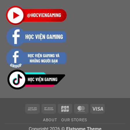
Cash
Bank
JCB
MasterCard
Visa
On
Transfer
ABOUT
OUR STORES
Delivery
Copyright 2026 ©
Flatsome Theme