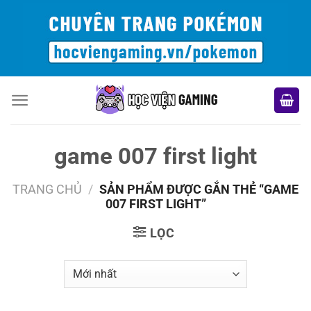
Bỏ
qua
nội
dung
game 007 first light
TRANG CHỦ
/
SẢN PHẨM ĐƯỢC GẮN THẺ “GAME
007 FIRST LIGHT”
LỌC