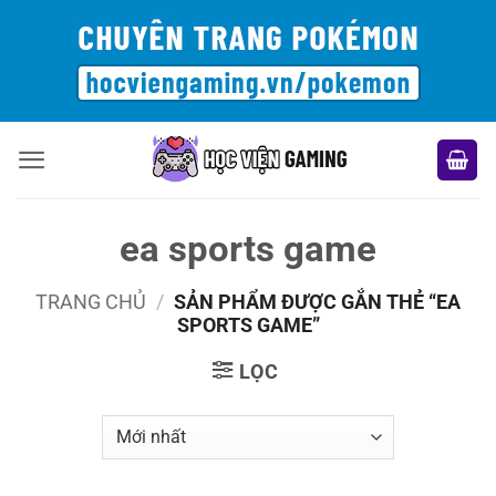
Bỏ
qua
nội
dung
ea sports game
TRANG CHỦ
/
SẢN PHẨM ĐƯỢC GẮN THẺ “EA
SPORTS GAME”
LỌC