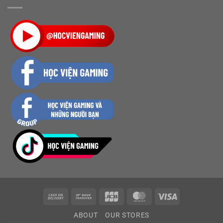
Cash
Bank
JCB
MasterCard
Visa
On
Transfer
ABOUT
OUR STORES
Delivery