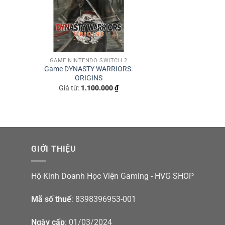
GAME NINTENDO SWITCH 2
Game DYNASTY WARRIORS:
ORIGINS
Giá từ:
1.100.000
₫
GIỚI THIỆU
Hộ Kinh Doanh Học Viện Gaming - HVG SHOP
Mã số thuế
: 8398396953-001
Ngày cấp
: 01/03/2024