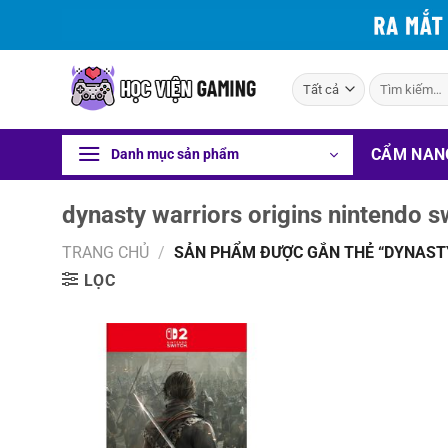
Bỏ
qua
nội
Tìm
dung
kiếm:
CẨM NAN
Danh mục sản phẩm
dynasty warriors origins nintendo s
TRANG CHỦ
/
SẢN PHẨM ĐƯỢC GẮN THẺ “DYNASTY
LỌC