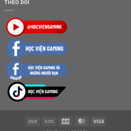
THEO DÕI
Cash
Bank
JCB
MasterCard
Visa
On
Transfer