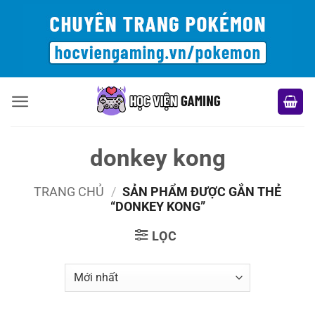
Bỏ
qua
nội
dung
donkey kong
TRANG CHỦ
/
SẢN PHẨM ĐƯỢC GẮN THẺ
“DONKEY KONG”
LỌC