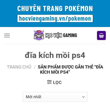
Bỏ
qua
nội
dung
đĩa kích mồi ps4
TRANG CHỦ
/
SẢN PHẨM ĐƯỢC GẮN THẺ “ĐĨA
KÍCH MỒI PS4”
LỌC