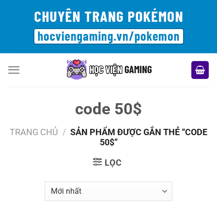
Bỏ
qua
nội
dung
code 50$
TRANG CHỦ
/
SẢN PHẨM ĐƯỢC GẮN THẺ “CODE
50$”
LỌC