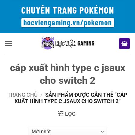
Bỏ
qua
nội
dung
cáp xuất hình type c jsaux
cho switch 2
TRANG CHỦ
/
SẢN PHẨM ĐƯỢC GẮN THẺ “CÁP
XUẤT HÌNH TYPE C JSAUX CHO SWITCH 2”
LỌC