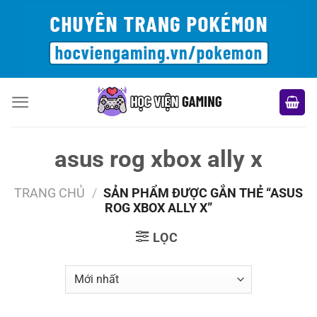
Bỏ
qua
nội
dung
asus rog xbox ally x
TRANG CHỦ
/
SẢN PHẨM ĐƯỢC GẮN THẺ “ASUS
ROG XBOX ALLY X”
LỌC