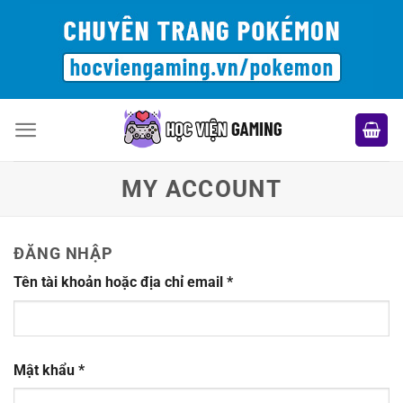
Bỏ
qua
nội
dung
MY ACCOUNT
ĐĂNG NHẬP
Bắt
Tên tài khoản hoặc địa chỉ email
*
buộc
Bắt
Mật khẩu
*
buộc